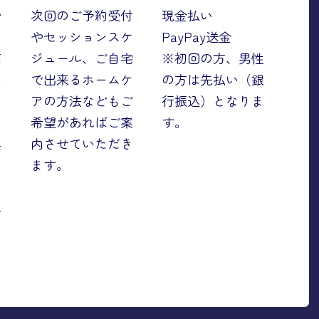
始
次回のご予約受付
現金払い
やセッションスケ
PayPay送金
痛
ジュール、ご自宅
※初回の方、男性
い
で出来るホームケ
の方は先払い（銀
アの方法などもご
行振込）となりま
あ
希望があればご案
す。
具
内させていただき
ス
ます。
ン
れ