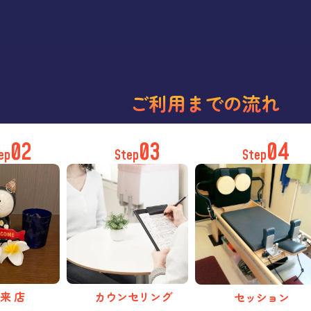
ご利用までの流れ
02
03
04
ep
Step
Step
カウンセリング
 来 店
セッション