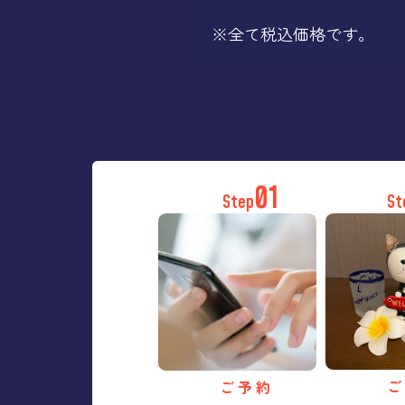
※全て税込価格です。
01
Step
St
ご
ご 予 約