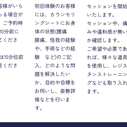
初回体験のお客様
客様がいら
セッションを開
には、カウンセリ
っる場合が
いたします。
ングシートにお身
、ご予約時
セッション中、
体の状態(腰痛
10分前に
みや違和感が無
膝痛、怪我の経験
てくださ
か確認します。
や、手術などの経
ご希望や必要で
験 など)のご記
は15分位前
れば、様々な道
入、どのような問
店くださ
を使用し、レジ
題を解決したい
タンストレーニ
か、目的や目標を
グなども取り入
お伺いし、姿勢評
ます。
価などを行いま
す。