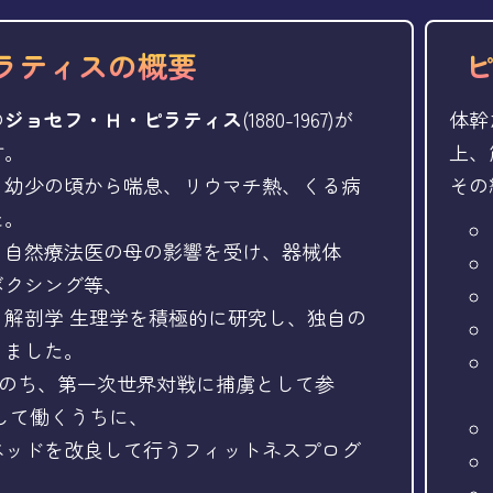
ラティスの概要
の
ジョセフ・Ｈ・ピラティス
(1880-1967)が
体幹
す。
上、
、幼少の頃から喘息、リウマチ熱、くる病
その
た。
、自然療法医の母の影響を受け、器械体
ボクシング等、
解剖学 生理学を積極的に研究し、独自の
りました。
ったのち、第一次世界対戦に捕虜として参
して働くうちに、
ベッドを改良して行うフィットネスプログ