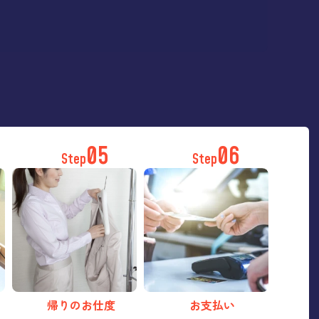
05
06
Step
Step
帰りのお仕度
お支払い